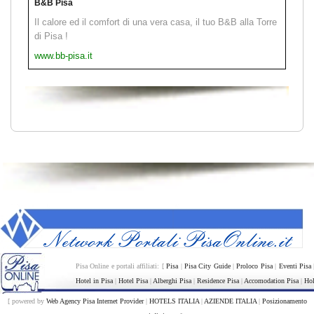
B&B Pisa
Il calore ed il comfort di una vera casa, il tuo B&B alla Torre
di Pisa !
www.bb-pisa.it
Pisa Online e portali affiliati: [
Pisa
|
Pisa City Guide
|
Proloco Pisa
|
Eventi Pisa
Hotel in Pisa
|
Hotel Pisa
|
Alberghi Pisa
|
Residence Pisa
|
Accomodation Pisa
|
Hol
[ powered by
Web Agency Pisa Internet Provider
|
HOTELS ITALIA
|
AZIENDE ITALIA
|
Posizionamento