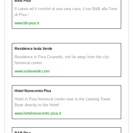
B&B Pisa
Il calore ed il comfort di una vera casa, il tuo B&B alla Torre
di Pisa !
www.bb-pisa.it
Residence Isola Verde
Residence in Pisa Cisanello, not far away from the city
historical center.
www.isolaverde.com
Hotel Novecento Pisa
Hotel in Pisa historical center near to the Leaning Tower.
Book directly to the Hotel!
www.hotelnovecento.pisa.it
B&B Pisa