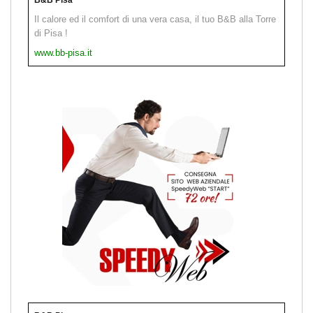
Il calore ed il comfort di una vera casa, il tuo B&B alla Torre
di Pisa !
www.bb-pisa.it