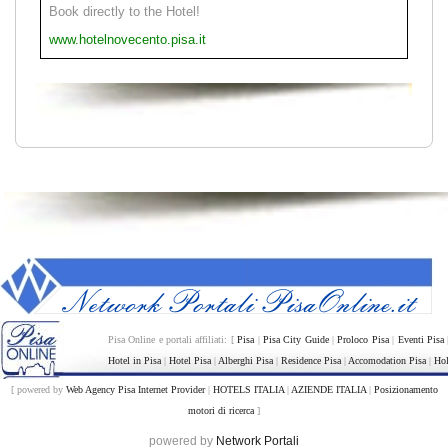
Book directly to the Hotel!
www.hotelnovecento.pisa.it
Pisa Online e portali affiliati: [
Pisa
|
Pisa City Guide
|
Proloco Pisa
|
Eventi Pisa
Hotel in Pisa
|
Hotel Pisa
|
Alberghi Pisa
|
Residence Pisa
|
Accomodation Pisa
|
Hol
[ powered by
Web Agency Pisa Internet Provider
|
HOTELS ITALIA
|
AZIENDE ITALIA
|
Posizionamento
motori di ricerca
]
powered by
Network Portali