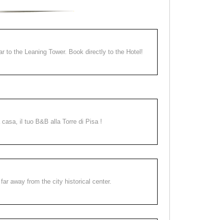
ear to the Leaning Tower. Book directly to the Hotel!
a casa, il tuo B&B alla Torre di Pisa !
far away from the city historical center.