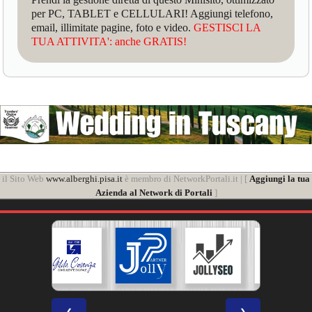
per PC, TABLET e CELLULARI! Aggiungi telefono,
email, illimitate pagine, foto e video.
GESTISCI LA
TUA ATTIVITA': anche GRATIS!
il Sito Web
www.alberghi.pisa.it
è membro di NetworkPortali.it | [
Aggiungi la tua
Azienda al Network di Portali
]
❮
❯