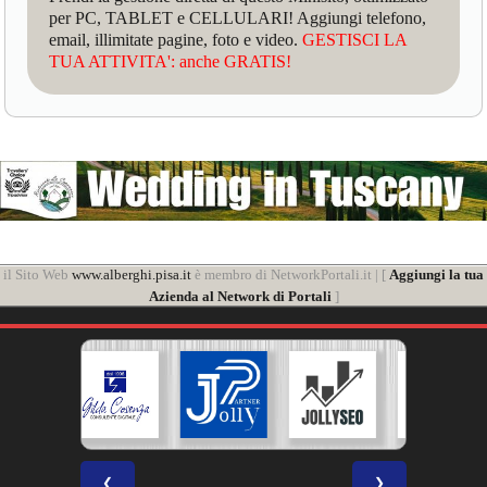
per PC, TABLET e CELLULARI! Aggiungi telefono,
email, illimitate pagine, foto e video.
GESTISCI LA
TUA ATTIVITA': anche GRATIS!
il Sito Web
www.alberghi.pisa.it
è membro di NetworkPortali.it | [
Aggiungi la tua
Azienda al Network di Portali
]
❮
❯