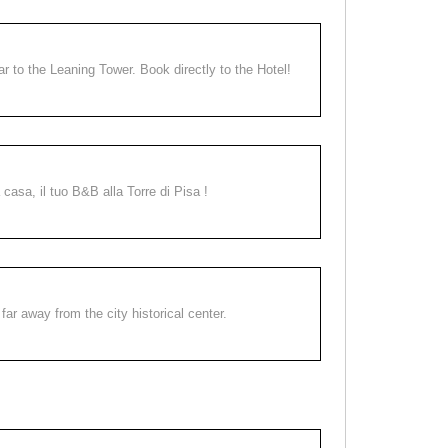
ear to the Leaning Tower. Book directly to the Hotel!
a casa, il tuo B&B alla Torre di Pisa !
far away from the city historical center.