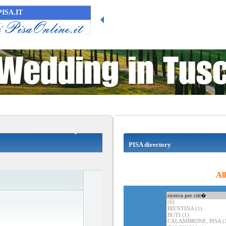
ISA.IT
PISA directory
Al