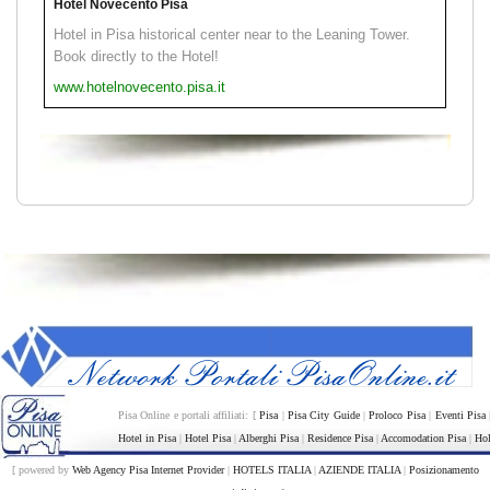
Hotel Novecento Pisa
Hotel in Pisa historical center near to the Leaning Tower.
Book directly to the Hotel!
www.hotelnovecento.pisa.it
Pisa Online e portali affiliati: [
Pisa
|
Pisa City Guide
|
Proloco Pisa
|
Eventi Pisa
Hotel in Pisa
|
Hotel Pisa
|
Alberghi Pisa
|
Residence Pisa
|
Accomodation Pisa
|
Hol
[ powered by
Web Agency Pisa Internet Provider
|
HOTELS ITALIA
|
AZIENDE ITALIA
|
Posizionamento