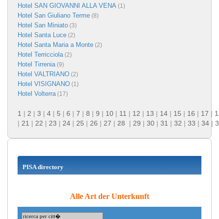
Hotel SAN GIOVANNI ALLA VENA
(1)
Hotel San Giuliano Terme
(8)
Hotel San Miniato
(3)
Hotel Santa Luce
(2)
Hotel Santa Maria a Monte
(2)
Hotel Terricciola
(2)
Hotel Tirrenia
(9)
Hotel VALTRIANO
(2)
Hotel VISIGNANO
(1)
Hotel Volterra
(17)
1
|
2
|
3
|
4
|
5
|
6
|
7
|
8
|
9
|
10
|
11
|
12
|
13
|
14
|
15
|
16
|
17
|
1
|
21
|
22
|
23
|
24
|
25
|
26
|
27
|
28
|
29
|
30
|
31
|
32
|
33
|
34
|
3
PISA directory
Alle Art der Unterkunft