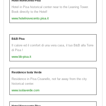
Hotel Novecento Pisa
Hotel in Pisa historical center near to the Leaning Tower.
Book directly to the Hotel!
www.hotelnovecento.pisa.it
B&B Pisa
Il calore ed il comfort di una vera casa, il tuo B&B alla Torre
di Pisa !
www.bb-pisa.it
Residence Isola Verde
Residence in Pisa Cisanello, not far away from the city
historical center.
www.isolaverde.com
Hotel Novecento Pisa