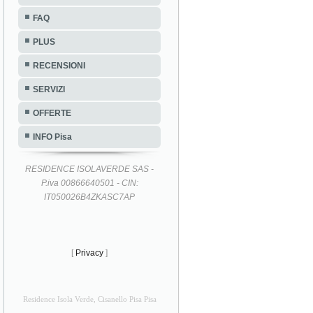
FAQ
PLUS
RECENSIONI
SERVIZI
OFFERTE
INFO Pisa
RESIDENCE ISOLAVERDE SAS -
P.iva 00866640501 - CIN:
IT050026B4ZKASC7AP
[
Privacy
]
Residence Isola Verde, Cisanello Pisa Pisa