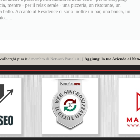
a, mentre - per il relax serale - una pizzeria, un ristorante, un
a ballo. Accanto al Residence ci sono inoltre un bar, una banca, un
o......
alberghi.pisa.it
è membro di NetworkPortali.it | [
Aggiungi la tua Azienda al Netw