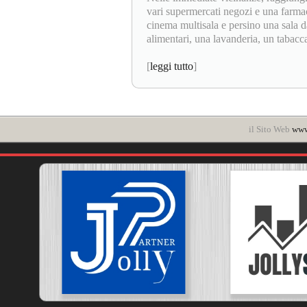
vari supermercati negozi e una farmaci
cinema multisala e persino una sala d
alimentari, una lavanderia, un tabaccai
[
leggi tutto
]
il Sito Web
www.