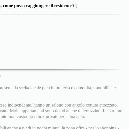
o, come posso raggiungere il residence?
]
O
esenta la scelta ideale per chi preferisce comodità, tranquillità e
esso indipendente, hanno un salotto con angolo cottura attrezzato,
vato. Molti appartamenti sono dotati anche di terrazzino. La struttura
ito non custodito o box privati per la tua auto.
ili anche a piedi in pochi minuti, la zona offre - per lo shopping -