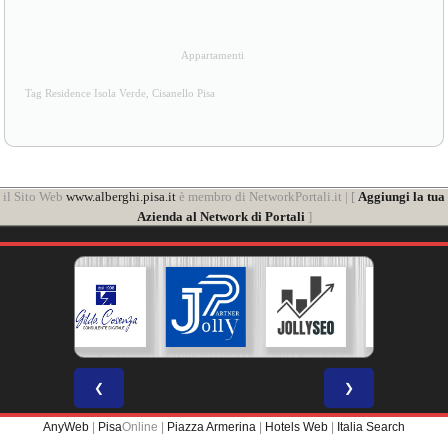
Appartamenti
Tag Residence Isola Verde, Cisanello Pisa
il Sito Web
www.alberghi.pisa.it
è membro di NetworkPortali.it | [
Aggiungi la tua
Azienda al Network di Portali
]
❮
❯
AnyWeb
|
Pisa
Online |
Piazza Armerina
|
Hotels Web
|
Italia Search