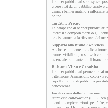
I banner pubblicitari sono spesso pos
essere visti da un pubblico ampio e d
chiari, i banner aiutano a rafforzare
online.
Targeting Preciso
Le campagne di banner pubblicitari p
interessi e comportamenti degli utent
preciso aumenta la rilevanza del mess
Supporto alla Brand Awareness
Anche se un utente non clicca immedi
banner visibili su più siti web contri
essenziale per mantenere il brand top
Richiamo Visivo e Creatività
I banner pubblicitari permettono ai ma
l'attenzione. Animazioni, colori viva
rispetto a forme di pubblicità più sta
concorrenza.
Facilitazione delle Conversioni
Attraverso call-to-action (CTA) ben p
utenti a compiere azioni specifiche, c
un acquisto. I banner possono essere ut