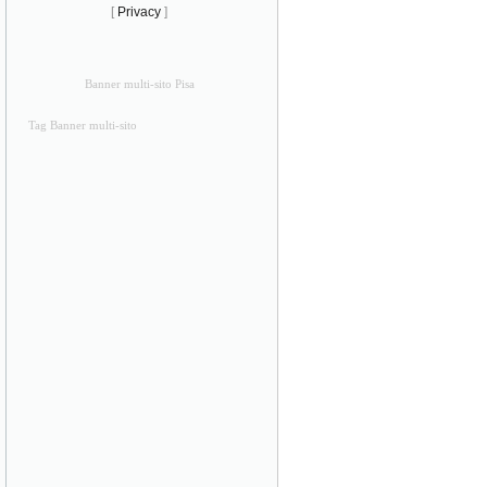
[
Privacy
]
Banner multi-sito Pisa
Tag Banner multi-sito