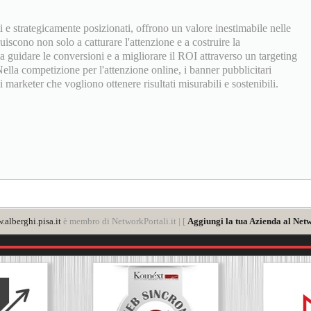
ti e strategicamente posizionati, offrono un valore inestimabile nelle
cono non solo a catturare l'attenzione e a costruire la
guidare le conversioni e a migliorare il ROI attraverso un targeting
ella competizione per l'attenzione online, i banner pubblicitari
 marketer che vogliono ottenere risultati misurabili e sostenibili.
alberghi.pisa.it
è membro di NetworkPortali.it | [
Aggiungi la tua Azienda al Netw