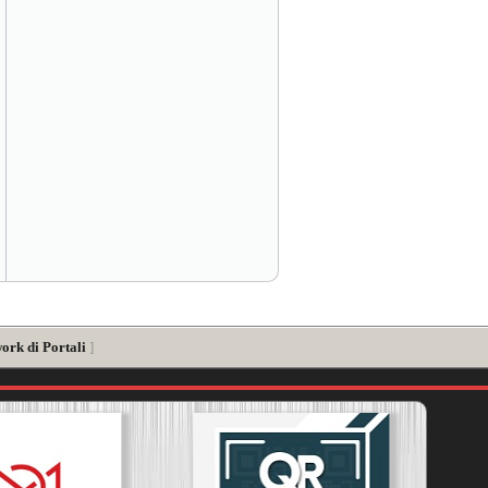
ork di Portali
]