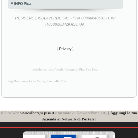
INFO Pisa
RESIDENCE ISOLAVERDE SAS - P.iva 00866640501 - CIN:
IT050026B4ZKASC7AP
[
Privacy
]
Residence Isola Verde, Cisanello Pisa Pisa Foto
Tag Residence Isola Verde, Cisanello Pisa
il Sito Web
www.alberghi.pisa.it
è membro di NetworkPortali.it | [
Aggiungi la tua
Azienda al Network di Portali
]