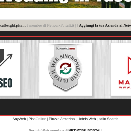
alberghi.pisa.it
è membro di NetworkPortali.it | [
Aggiungi la tua Azienda al Netw
AnyWeb
|
Pisa
Online |
Piazza Armerina
|
Hotels Web
|
Italia Search
Portale Web membro di
NETWORK PORTALI