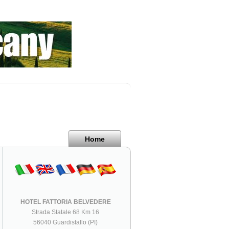
Home
HOTEL FATTORIA BELVEDERE
Strada Statale 68 Km 16
56040 Guardistallo (PI)