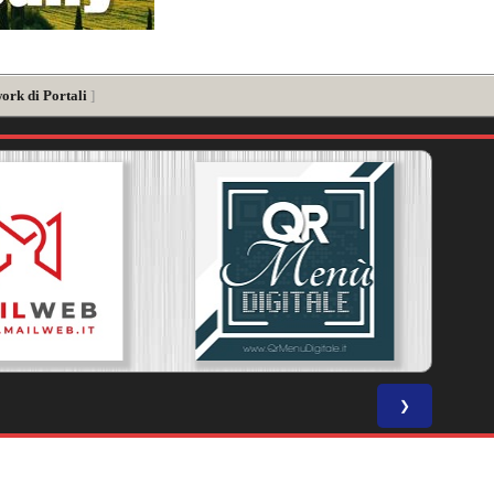
ork di Portali
]
❯