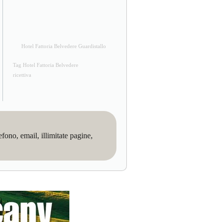
Hotel Fattoria Belvedere Guardistallo
Tag Hotel Fattoria Belvedere
ricettiva
no, email, illimitate pagine,