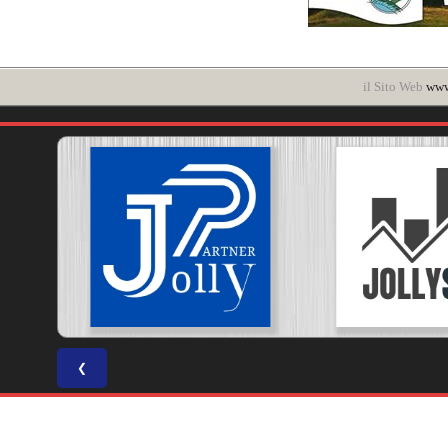
il Sito Web
www.
❮